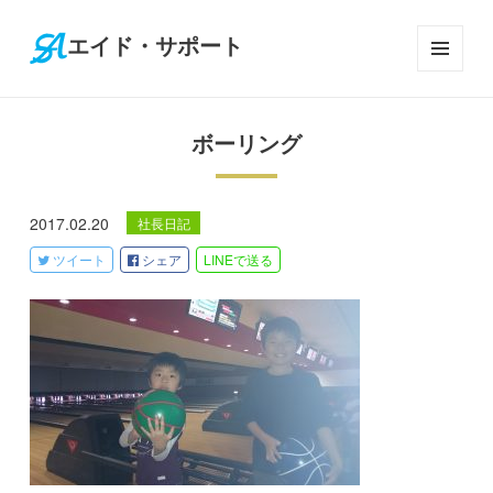
エイド・サポート
メニ
ュー
とウ
ボーリング
ィジ
ェッ
ト
2017.02.20
社長日記
ツイート
シェア
LINE
で送る