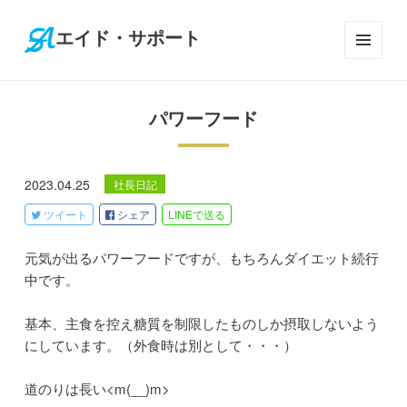
エイド・サポート
メニ
ュー
とウ
パワーフード
ィジ
ェッ
ト
2023.04.25
社長日記
ツイート
シェア
LINE
で送る
元気が出るパワーフードですが、もちろんダイエット続行
中です。
基本、主食を控え糖質を制限したものしか摂取しないよう
にしています。（外食時は別として・・・）
道のりは長い<m(__)m>