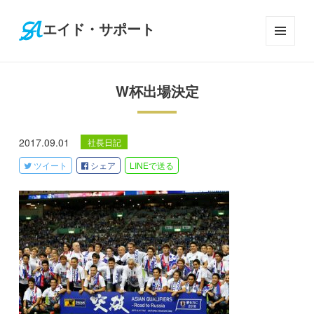
エイド・サポート
メニ
ュー
とウ
W杯出場決定
ィジ
ェッ
ト
2017.09.01
社長日記
ツイート
シェア
LINE
で送る