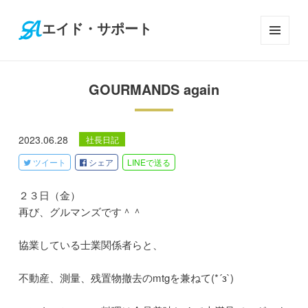
エイド・サポート
メニ
ュー
とウ
GOURMANDS again
ィジ
ェッ
ト
2023.06.28
社長日記
ツイート
シェア
LINE
で送る
２３日（金）
再び、グルマンズです＾＾
協業している士業関係者らと、
不動産、測量、残置物撤去のmtgを兼ねて(*´з`)