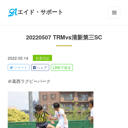
エイド・サポート
メニ
ュー
とウ
20220507 TRMvs清新第三SC
ィジ
ェッ
ト
2022.05.14
社長日記
ツイート
シェア
LINE
で送る
＠葛西ラグビーパーク