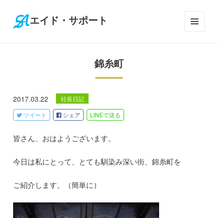
エイド・サポート
メニ
ュー
とウ
錦糸町
ィジ
ェッ
ト
2017.03.22
社長日記
ツイート
シェア
LINE
で送る
皆さん、おはようございます。
今日は私にとって、とても馴染み深い街、錦糸町を
ご紹介します。（簡単に）