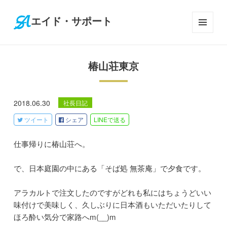
エイド・サポート
メニ
ュー
とウ
椿山荘東京
ィジ
ェッ
ト
2018.06.30
社長日記
ツイート
シェア
LINE
で送る
仕事帰りに椿山荘へ。
で、日本庭園の中にある「そば処 無茶庵」で夕食です。
アラカルトで注文したのですがどれも私にはちょうどいい
味付けで美味しく、久しぶりに日本酒もいただいたりして
ほろ酔い気分で家路へm(__)m