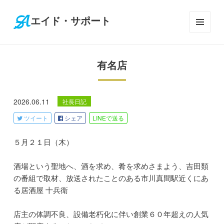
エイド・サポート
メニ
ュー
とウ
有名店
ィジ
ェッ
ト
2026.06.11
社長日記
ツイート
シェア
LINE
で送る
５月２１日（木）
酒場という聖地へ、酒を求め、肴を求めさまよう、吉田類
の番組で取材、放送されたことのある市川真間駅近くにあ
る居酒屋 十兵衛
店主の体調不良、設備老朽化に伴い創業６０年超えの人気