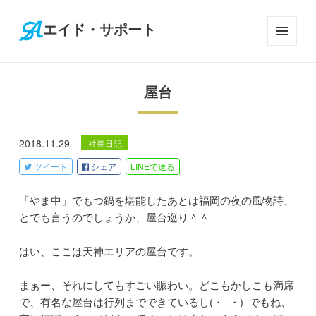
エイド・サポート
メニ
ュー
とウ
屋台
ィジ
ェッ
ト
2018.11.29
社長日記
ツイート
シェア
LINE
で送る
「やま中」でもつ鍋を堪能したあとは福岡の夜の風物詩、
とでも言うのでしょうか、屋台巡り＾＾
はい、ここは天神エリアの屋台です。
まぁー、それにしてもすごい賑わい。どこもかしこも満席
で、有名な屋台は行列までできているし(・_・) でもね、