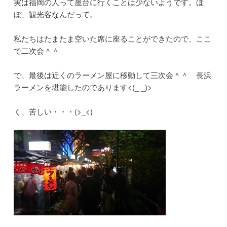
実は福岡の人って屋台に行くことは少ないようです。ほ
ぼ、観光客なんだって。
私たちはたまたま空いた席に座ることができたので、ここ
で二次会＾＾
で、最後は近くのラーメン屋に移動して三次会＾＾ 長浜
ラーメンを堪能したのであります<(_ _)>
く、苦しい・・・(>_<)