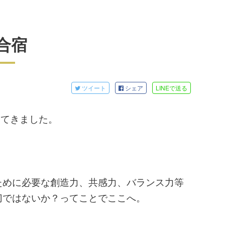
合宿
ツイート
シェア
LINE
で送る
ってきました。
ために必要な創造力、共感力、バランス力等
切ではないか？ってことでここへ。