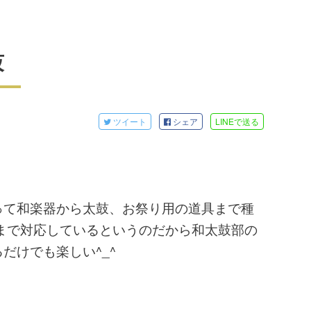
鼓
ツイート
シェア
LINE
で送る
って和楽器から太鼓、お祭り用の道具まで種
まで対応しているというのだから和太鼓部の
だけでも楽しい^_^