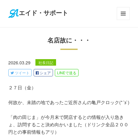
エイド・サポート
メニ
ュー
とウ
名店故に・・・
ィジ
ェッ
ト
2026.03.29
社長日記
ツイート
シェア
LINE
で送る
２７日（金）
何故か、未踏の地であったご近所さんの亀戸クロック(*´з`)
「肉の田じま」が今月末で閉店するとの情報が入り急き
ょ、訪問すること決め向かいました（ドリンク全品２００
円との事前情報もアリ）