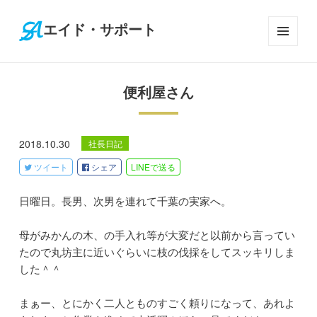
エイド・サポート
メニ
ュー
とウ
便利屋さん
ィジ
ェッ
ト
2018.10.30
社長日記
ツイート
シェア
LINE
で送る
日曜日。長男、次男を連れて千葉の実家へ。
母がみかんの木、の手入れ等が大変だと以前から言ってい
たので丸坊主に近いぐらいに枝の伐採をしてスッキリしま
した＾＾
まぁー、とにかく二人とものすごく頼りになって、あれよ