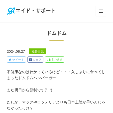
エイド・サポート
メニ
ュー
とウ
ドムドム
ィジ
ェッ
ト
2024.06.27
社長日記
ツイート
シェア
LINE
で送る
不健康なのはわかっているけど・・・久しぶりに食べてし
まったドムドムハンバーガー
また明日から節制です(*_*)
たしか、マックやロッテリアよりも日本上陸が早いんじゃ
なかったっけ？