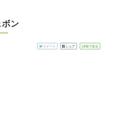
ェボン
ツイート
シェア
LINE
で送る