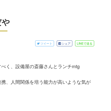
だや
ツイート
シェア
LINE
で送る
べく、設備屋の斎藤さんとランチmtg
連携、人間関係を培う能力が高いような気が